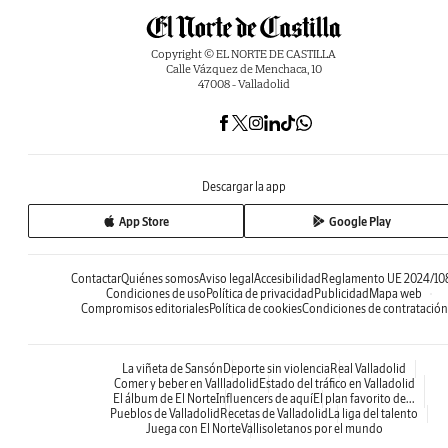
Copyright © EL NORTE DE CASTILLA
Calle Vázquez de Menchaca, 10
47008 - Valladolid
Descargar la app
App Store
Google Play
Contactar
Quiénes somos
Aviso legal
Accesibilidad
Reglamento UE 2024/10
Condiciones de uso
Política de privacidad
Publicidad
Mapa web
Compromisos editoriales
Política de cookies
Condiciones de contratación
La viñeta de Sansón
Deporte sin violencia
Real Valladolid
Comer y beber en Vallladolid
Estado del tráfico en Valladolid
El álbum de El Norte
Influencers de aquí
El plan favorito de...
Pueblos de Valladolid
Recetas de Valladolid
La liga del talento
Juega con El Norte
Vallisoletanos por el mundo