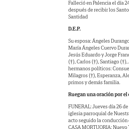
Falleció en Palencia el día 
después de recibir los Sant
Santidad
D.E.P.
Su esposa: Ángeles Durango 
María Ángeles Cuervo Durang
Jesús Eduardo y Jorge Franc
(†), Carlos (†), Santiago (†)
hermanos políticos: Consue
Milagros (†), Esperanza, Al
primos y demás familia.
Ruegan una oración por el 
FUNERAL: Jueves día 26 de s
iglesia parroquial de Nuestr
acto seguido la conducción 
CASA MORTUORIA: Nuevo Tan