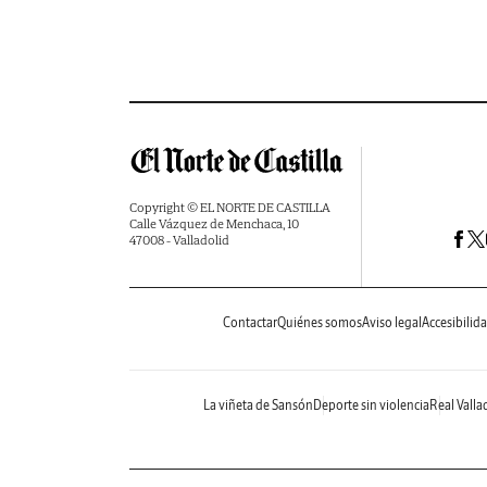
Copyright © EL NORTE DE CASTILLA
Calle Vázquez de Menchaca, 10
47008 - Valladolid
Contactar
Quiénes somos
Aviso legal
Accesibilid
La viñeta de Sansón
Deporte sin violencia
Real Valla