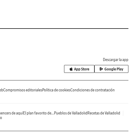
Descargar la app
App Store
Google Play
eb
Compromisos editoriales
Política de cookies
Condiciones de contratación
uencers de aquí
El plan favorito de...
Pueblos de Valladolid
Recetas de Valladolid
do