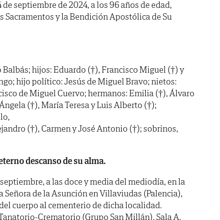
24 de septiembre de 2024, a los 96 años de edad,
os Sacramentos y la Bendición Apostólica de Su
Balbás; hijos: Eduardo (†), Francisco Miguel (†) y
o; hijo político: Jesús de Miguel Bravo; nietos:
isco de Miguel Cuervo; hermanos: Emilia (†), Álvaro
, Ángela (†), María Teresa y Luis Alberto (†);
lo,
ejandro (†), Carmen y José Antonio (†); sobrinos,
eterno descanso de su alma.
eptiembre, a las doce y media del mediodía, en la
a Señora de la Asunción en Villaviudas (Palencia),
del cuerpo al cementerio de dicha localidad.
atorio-Crematorio (Grupo San Millán). Sala A.