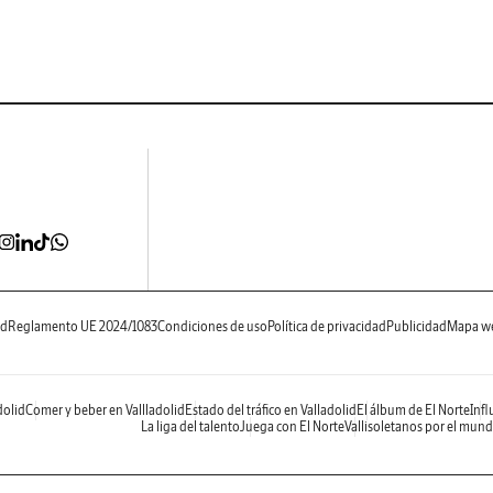
ad
Reglamento UE 2024/1083
Condiciones de uso
Política de privacidad
Publicidad
Mapa w
dolid
Comer y beber en Vallladolid
Estado del tráfico en Valladolid
El álbum de El Norte
Infl
La liga del talento
Juega con El Norte
Vallisoletanos por el mun