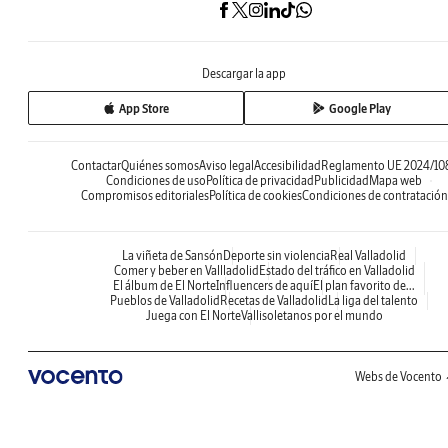
Descargar la app
App Store
Google Play
Contactar
Quiénes somos
Aviso legal
Accesibilidad
Reglamento UE 2024/10
Condiciones de uso
Política de privacidad
Publicidad
Mapa web
Compromisos editoriales
Política de cookies
Condiciones de contratación
La viñeta de Sansón
Deporte sin violencia
Real Valladolid
Comer y beber en Vallladolid
Estado del tráfico en Valladolid
El álbum de El Norte
Influencers de aquí
El plan favorito de...
Pueblos de Valladolid
Recetas de Valladolid
La liga del talento
Juega con El Norte
Vallisoletanos por el mundo
Webs de Vocento