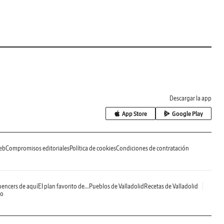
Descargar la app
App Store
Google Play
eb
Compromisos editoriales
Política de cookies
Condiciones de contratación
uencers de aquí
El plan favorito de...
Pueblos de Valladolid
Recetas de Valladolid
do