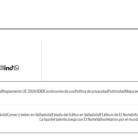
ad
Reglamento UE 2024/1083
Condiciones de uso
Política de privacidad
Publicidad
Mapa w
dolid
Comer y beber en Vallladolid
Estado del tráfico en Valladolid
El álbum de El Norte
Infl
La liga del talento
Juega con El Norte
Vallisoletanos por el mun