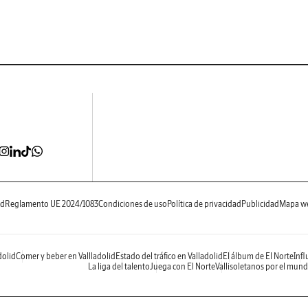
ad
Reglamento UE 2024/1083
Condiciones de uso
Política de privacidad
Publicidad
Mapa w
dolid
Comer y beber en Vallladolid
Estado del tráfico en Valladolid
El álbum de El Norte
Infl
La liga del talento
Juega con El Norte
Vallisoletanos por el mun