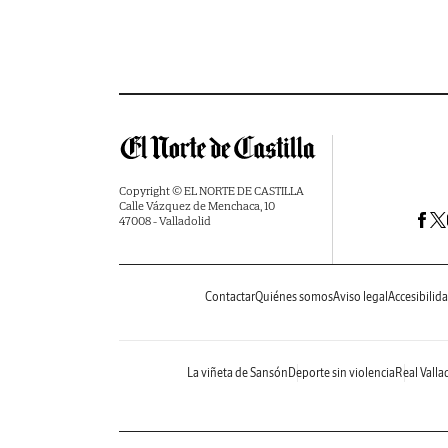
Copyright © EL NORTE DE CASTILLA
Calle Vázquez de Menchaca, 10
47008 - Valladolid
Contactar
Quiénes somos
Aviso legal
Accesibilid
La viñeta de Sansón
Deporte sin violencia
Real Valla