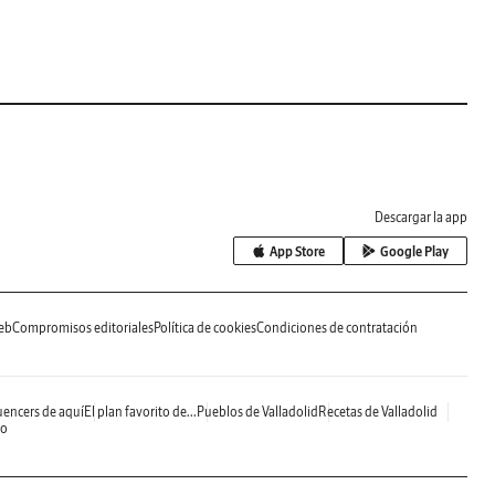
Descargar la app
App Store
Google Play
eb
Compromisos editoriales
Política de cookies
Condiciones de contratación
uencers de aquí
El plan favorito de...
Pueblos de Valladolid
Recetas de Valladolid
do