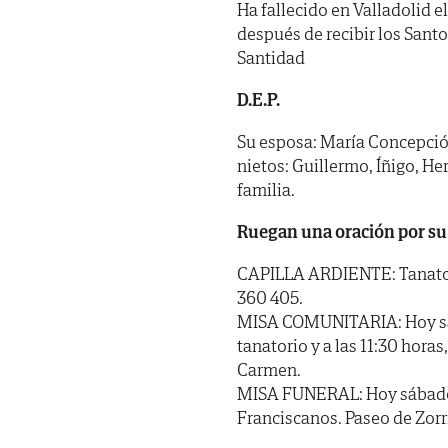
Ha fallecido en Valladolid el
después de recibir los Sant
Santidad
D.E.P.
Su esposa: María Concepción;
nietos: Guillermo, Íñigo, H
familia.
Ruegan una oración por su
CAPILLA ARDIENTE: Tanatorio
360 405.
MISA COMUNITARIA: Hoy sábad
tanatorio y a las 11:30 hora
Carmen.
MISA FUNERAL: Hoy sábado 7 d
Franciscanos. Paseo de Zorril