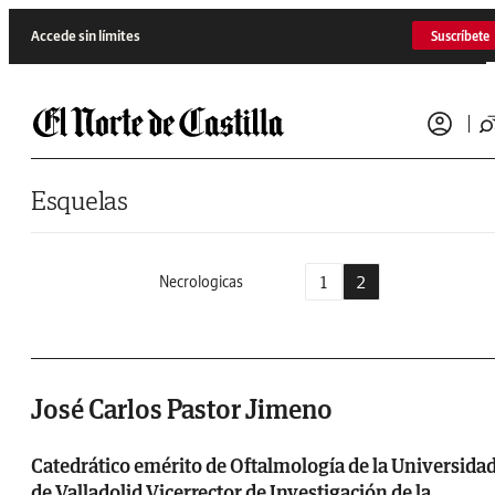
Saltar al contenido
Accede sin límites
Suscríbete
Esquelas
1
2
Necrologicas
José Carlos Pastor Jimeno
Catedrático emérito de Oftalmología de la Universida
de Valladolid Vicerrector de Investigación de la