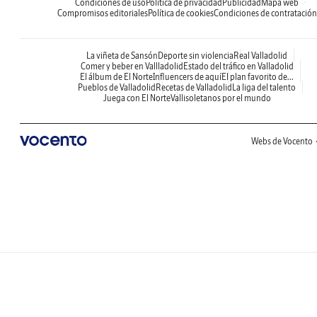
Condiciones de uso
Política de privacidad
Publicidad
Mapa web
Compromisos editoriales
Política de cookies
Condiciones de contratación
La viñeta de Sansón
Deporte sin violencia
Real Valladolid
Comer y beber en Vallladolid
Estado del tráfico en Valladolid
El álbum de El Norte
Influencers de aquí
El plan favorito de...
Pueblos de Valladolid
Recetas de Valladolid
La liga del talento
Juega con El Norte
Vallisoletanos por el mundo
Webs de Vocento