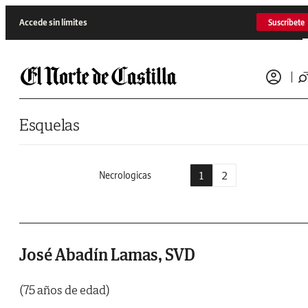
Saltar al contenido
Accede sin límites
Suscríbete
Esquelas
1
2
Necrologicas
José Abadín Lamas, SVD
(75 años de edad)