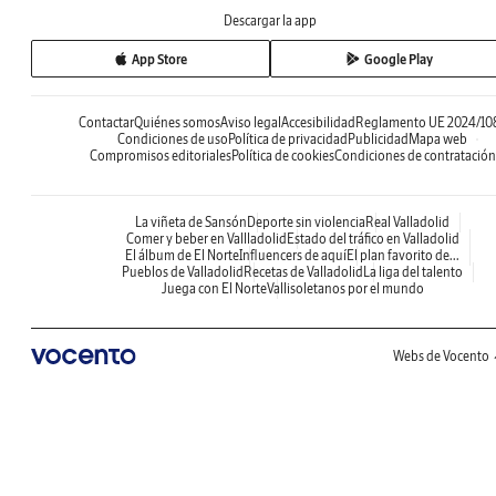
Descargar la app
App Store
Google Play
Contactar
Quiénes somos
Aviso legal
Accesibilidad
Reglamento UE 2024/10
Condiciones de uso
Política de privacidad
Publicidad
Mapa web
Compromisos editoriales
Política de cookies
Condiciones de contratación
La viñeta de Sansón
Deporte sin violencia
Real Valladolid
Comer y beber en Vallladolid
Estado del tráfico en Valladolid
El álbum de El Norte
Influencers de aquí
El plan favorito de...
Pueblos de Valladolid
Recetas de Valladolid
La liga del talento
Juega con El Norte
Vallisoletanos por el mundo
Webs de Vocento