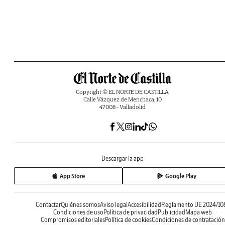
Copyright © EL NORTE DE CASTILLA
Calle Vázquez de Menchaca, 10
47008 - Valladolid
Descargar la app
App Store
Google Play
Contactar
Quiénes somos
Aviso legal
Accesibilidad
Reglamento UE 2024/10
Condiciones de uso
Política de privacidad
Publicidad
Mapa web
Compromisos editoriales
Política de cookies
Condiciones de contratación