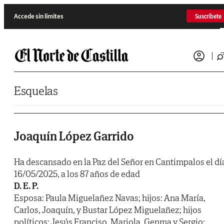
Saltar al contenido
Accede sin límites
Suscríbete
Esquelas
Joaquín López Garrido
Ha descansado en la Paz del Señor en Cantimpalos el dí
16/05/2025, a los 87 años de edad
D. E. P.
Esposa: Paula Miguelañez Navas; hijos: Ana María,
Carlos, Joaquín, y Bustar López Miguelañez; hijos
políticos: Jesús Franciso, Mariola, Genma y Sergio;