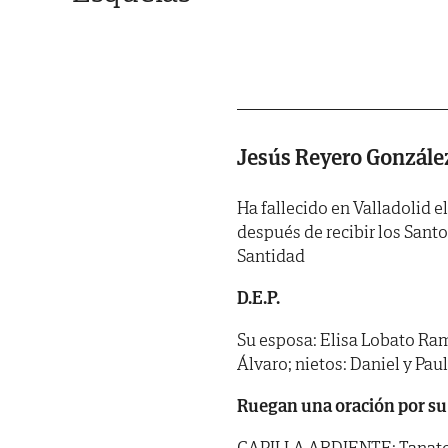
Jesús Reyero Gonzále
Ha fallecido en Valladolid el
después de recibir los Sant
Santidad
D.E.P.
Su esposa: Elisa Lobato Ramír
Álvaro; nietos: Daniel y Pa
Ruegan una oración por su
CAPILLA ARDIENTE: Tanatorio