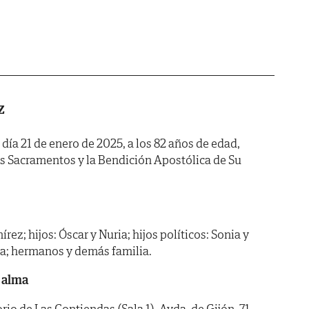
z
 día 21 de enero de 2025, a los 82 años de edad,
os Sacramentos y la Bendición Apostólica de Su
ez; hijos: Óscar y Nuria; hijos políticos: Sonia y
ula; hermanos y demás familia.
 alma
 de Las Contiendas (Sala 1). Avda. de Gijón, 71.