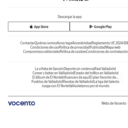
Descargar la app
App Store
Google Play
Contactar
Quiénes somos
Aviso legal
Accesibilidad
Reglamento UE 2024/10
Condiciones de uso
Política de privacidad
Publicidad
Mapa web
Compromisos editoriales
Política de cookies
Condiciones de contratación
La viñeta de Sansón
Deporte sin violencia
Real Valladolid
Comer y beber en Vallladolid
Estado del tráfico en Valladolid
El álbum de El Norte
Influencers de aquí
El plan favorito de...
Pueblos de Valladolid
Recetas de Valladolid
La liga del talento
Juega con El Norte
Vallisoletanos por el mundo
Webs de Vocento