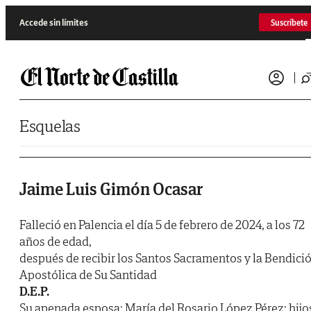
Saltar al contenido
Accede sin límites
Suscríbete
Esquelas
Jaime Luis Gimón Ocasar
Falleció en Palencia el día 5 de febrero de 2024, a los 72
años de edad,
después de recibir los Santos Sacramentos y la Bendici
Apostólica de Su Santidad
D.E.P.
Su apenada esposa: María del Rosario López Pérez; hijo