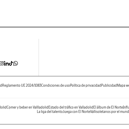
ad
Reglamento UE 2024/1083
Condiciones de uso
Política de privacidad
Publicidad
Mapa w
dolid
Comer y beber en Vallladolid
Estado del tráfico en Valladolid
El álbum de El Norte
Infl
La liga del talento
Juega con El Norte
Vallisoletanos por el mun