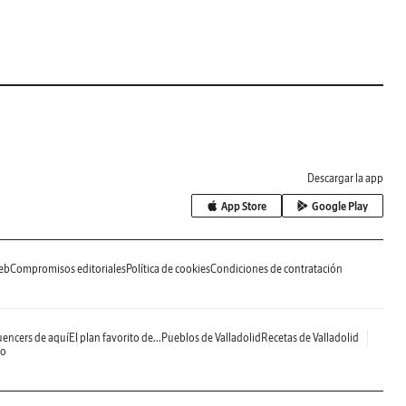
Descargar la app
App Store
Google Play
eb
Compromisos editoriales
Política de cookies
Condiciones de contratación
uencers de aquí
El plan favorito de...
Pueblos de Valladolid
Recetas de Valladolid
do