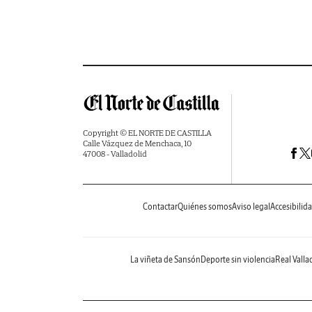
Copyright © EL NORTE DE CASTILLA
Calle Vázquez de Menchaca, 10
47008 - Valladolid
Contactar
Quiénes somos
Aviso legal
Accesibilid
La viñeta de Sansón
Deporte sin violencia
Real Valla