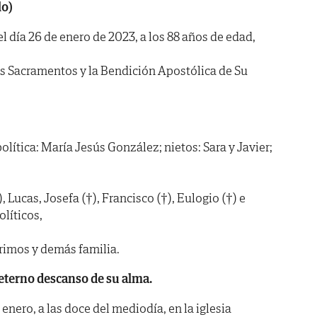
lo)
 día 26 de enero de 2023, a los 88 años de edad,
os Sacramentos y la Bendición Apostólica de Su
 política: María Jesús González; nietos: Sara y Javier;
 Lucas, Josefa (†), Francisco (†), Eulogio (†) e
líticos,
primos y demás familia.
eterno descanso de su alma.
nero, a las doce del mediodía, en la iglesia