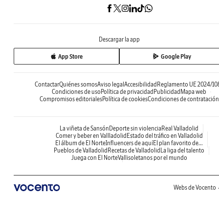
Descargar la app
App Store
Google Play
Contactar
Quiénes somos
Aviso legal
Accesibilidad
Reglamento UE 2024/10
Condiciones de uso
Política de privacidad
Publicidad
Mapa web
Compromisos editoriales
Política de cookies
Condiciones de contratación
La viñeta de Sansón
Deporte sin violencia
Real Valladolid
Comer y beber en Vallladolid
Estado del tráfico en Valladolid
El álbum de El Norte
Influencers de aquí
El plan favorito de...
Pueblos de Valladolid
Recetas de Valladolid
La liga del talento
Juega con El Norte
Vallisoletanos por el mundo
Webs de Vocento