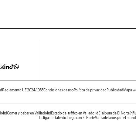
ad
Reglamento UE 2024/1083
Condiciones de uso
Política de privacidad
Publicidad
Mapa w
dolid
Comer y beber en Vallladolid
Estado del tráfico en Valladolid
El álbum de El Norte
Infl
La liga del talento
Juega con El Norte
Vallisoletanos por el mun