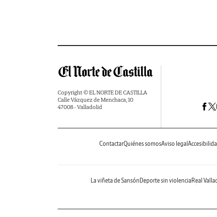
Copyright © EL NORTE DE CASTILLA
Calle Vázquez de Menchaca, 10
47008 - Valladolid
Contactar
Quiénes somos
Aviso legal
Accesibilid
La viñeta de Sansón
Deporte sin violencia
Real Valla