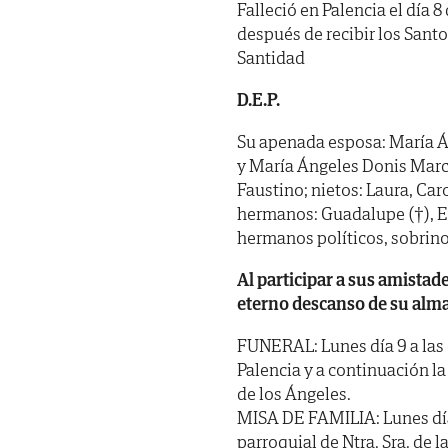
Falleció en Palencia el día 
después de recibir los Sant
Santidad
D.E.P.
Su apenada esposa: María Á
y María Ángeles Donis Marcos
Faustino; nietos: Laura, Car
hermanos: Guadalupe (†), Em
hermanos políticos, sobrino
Al participar a sus amistad
eterno descanso de su alma
FUNERAL: Lunes día 9 a las 
Palencia y a continuación la
de los Ángeles.
MISA DE FAMILIA: Lunes día 9
parroquial de Ntra. Sra. de la