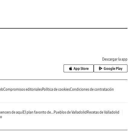
Descargar la app
App Store
Google Play
eb
Compromisos editoriales
Política de cookies
Condiciones de contratación
uencers de aquí
El plan favorito de...
Pueblos de Valladolid
Recetas de Valladolid
do