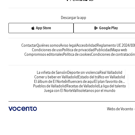
Descargar la app
App Store
Google Play
Contactar
Quiénes somos
Aviso legal
Accesibilidad
Reglamento UE 2024/10
Condiciones de uso
Política de privacidad
Publicidad
Mapa web
Compromisos editoriales
Política de cookies
Condiciones de contratación
La viñeta de Sansón
Deporte sin violencia
Real Valladolid
Comer y beber en Vallladolid
Estado del tráfico en Valladolid
El álbum de El Norte
Influencers de aquí
El plan favorito de...
Pueblos de Valladolid
Recetas de Valladolid
La liga del talento
Juega con El Norte
Vallisoletanos por el mundo
Webs de Vocento