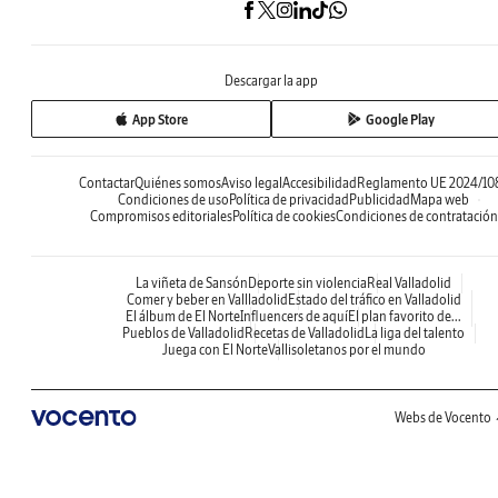
Descargar la app
App Store
Google Play
Contactar
Quiénes somos
Aviso legal
Accesibilidad
Reglamento UE 2024/10
Condiciones de uso
Política de privacidad
Publicidad
Mapa web
Compromisos editoriales
Política de cookies
Condiciones de contratación
La viñeta de Sansón
Deporte sin violencia
Real Valladolid
Comer y beber en Vallladolid
Estado del tráfico en Valladolid
El álbum de El Norte
Influencers de aquí
El plan favorito de...
Pueblos de Valladolid
Recetas de Valladolid
La liga del talento
Juega con El Norte
Vallisoletanos por el mundo
Webs de Vocento