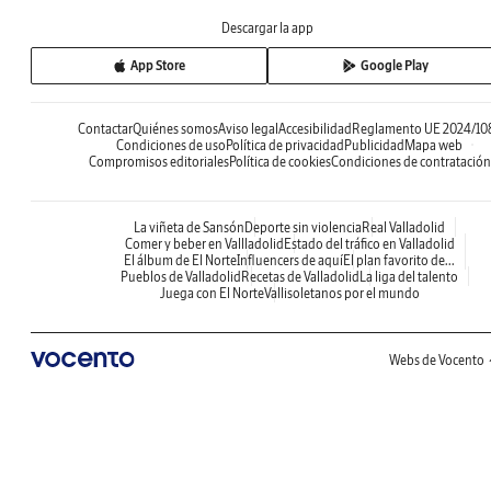
Descargar la app
App Store
Google Play
Contactar
Quiénes somos
Aviso legal
Accesibilidad
Reglamento UE 2024/10
Condiciones de uso
Política de privacidad
Publicidad
Mapa web
Compromisos editoriales
Política de cookies
Condiciones de contratación
La viñeta de Sansón
Deporte sin violencia
Real Valladolid
Comer y beber en Vallladolid
Estado del tráfico en Valladolid
El álbum de El Norte
Influencers de aquí
El plan favorito de...
Pueblos de Valladolid
Recetas de Valladolid
La liga del talento
Juega con El Norte
Vallisoletanos por el mundo
Webs de Vocento