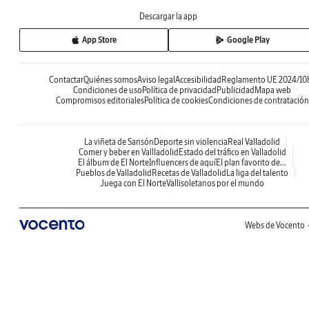
Descargar la app
App Store
Google Play
Contactar
Quiénes somos
Aviso legal
Accesibilidad
Reglamento UE 2024/10
Condiciones de uso
Política de privacidad
Publicidad
Mapa web
Compromisos editoriales
Política de cookies
Condiciones de contratación
La viñeta de Sansón
Deporte sin violencia
Real Valladolid
Comer y beber en Vallladolid
Estado del tráfico en Valladolid
El álbum de El Norte
Influencers de aquí
El plan favorito de...
Pueblos de Valladolid
Recetas de Valladolid
La liga del talento
Juega con El Norte
Vallisoletanos por el mundo
Webs de Vocento