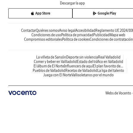
Descargar la app
App Store
Google Play
Contactar
Quiénes somos
Aviso legal
Accesibilidad
Reglamento UE 2024/10
Condiciones de uso
Política de privacidad
Publicidad
Mapa web
Compromisos editoriales
Política de cookies
Condiciones de contratación
La viñeta de Sansón
Deporte sin violencia
Real Valladolid
Comer y beber en Vallladolid
Estado del tráfico en Valladolid
El álbum de El Norte
Influencers de aquí
El plan favorito de...
Pueblos de Valladolid
Recetas de Valladolid
La liga del talento
Juega con El Norte
Vallisoletanos por el mundo
Webs de Vocento