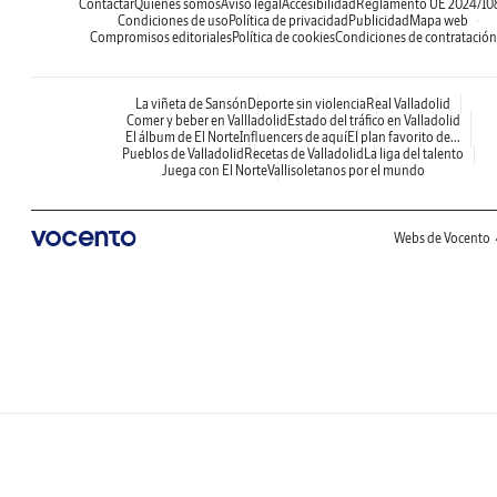
Contactar
Quiénes somos
Aviso legal
Accesibilidad
Reglamento UE 2024/10
Condiciones de uso
Política de privacidad
Publicidad
Mapa web
Compromisos editoriales
Política de cookies
Condiciones de contratación
La viñeta de Sansón
Deporte sin violencia
Real Valladolid
Comer y beber en Vallladolid
Estado del tráfico en Valladolid
El álbum de El Norte
Influencers de aquí
El plan favorito de...
Pueblos de Valladolid
Recetas de Valladolid
La liga del talento
Juega con El Norte
Vallisoletanos por el mundo
Webs de Vocento