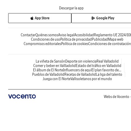
Descargar la app
App Store
Google Play
Contactar
Quiénes somos
Aviso legal
Accesibilidad
Reglamento UE 2024/10
Condiciones de uso
Política de privacidad
Publicidad
Mapa web
Compromisos editoriales
Política de cookies
Condiciones de contratación
La viñeta de Sansón
Deporte sin violencia
Real Valladolid
Comer y beber en Vallladolid
Estado del tráfico en Valladolid
El álbum de El Norte
Influencers de aquí
El plan favorito de...
Pueblos de Valladolid
Recetas de Valladolid
La liga del talento
Juega con El Norte
Vallisoletanos por el mundo
Webs de Vocento