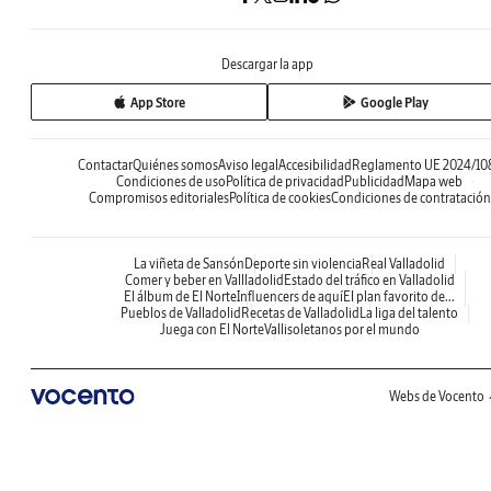
Descargar la app
App Store
Google Play
Contactar
Quiénes somos
Aviso legal
Accesibilidad
Reglamento UE 2024/10
Condiciones de uso
Política de privacidad
Publicidad
Mapa web
Compromisos editoriales
Política de cookies
Condiciones de contratación
La viñeta de Sansón
Deporte sin violencia
Real Valladolid
Comer y beber en Vallladolid
Estado del tráfico en Valladolid
El álbum de El Norte
Influencers de aquí
El plan favorito de...
Pueblos de Valladolid
Recetas de Valladolid
La liga del talento
Juega con El Norte
Vallisoletanos por el mundo
Webs de Vocento