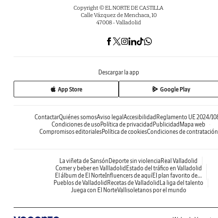
Copyright © EL NORTE DE CASTILLA
Calle Vázquez de Menchaca, 10
47008 - Valladolid
Descargar la app
App Store
Google Play
Contactar
Quiénes somos
Aviso legal
Accesibilidad
Reglamento UE 2024/10
Condiciones de uso
Política de privacidad
Publicidad
Mapa web
Compromisos editoriales
Política de cookies
Condiciones de contratación
La viñeta de Sansón
Deporte sin violencia
Real Valladolid
Comer y beber en Vallladolid
Estado del tráfico en Valladolid
El álbum de El Norte
Influencers de aquí
El plan favorito de...
Pueblos de Valladolid
Recetas de Valladolid
La liga del talento
Juega con El Norte
Vallisoletanos por el mundo