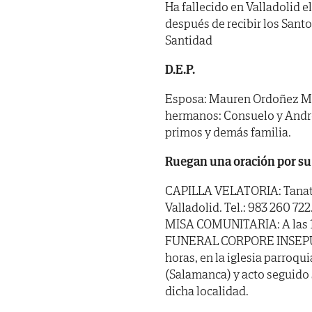
Ha fallecido en Valladolid el
después de recibir los Sant
Santidad
D.E.P.
Esposa: Mauren Ordoñez Mo
hermanos: Consuelo y André
primos y demás familia.
Ruegan una oración por su
CAPILLA VELATORIA: Tanator
Valladolid. Tel.: 983 260 722
MISA COMUNITARIA: A las 10:
FUNERAL CORPORE INSEPULTO:
horas, en la iglesia parroqu
(Salamanca) y acto seguido 
dicha localidad.