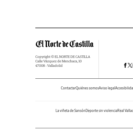
Copyright © EL NORTE DE CASTILLA
Calle Vázquez de Menchaca, 10
47008 - Valladolid
Contactar
Quiénes somos
Aviso legal
Accesibilid
La viñeta de Sansón
Deporte sin violencia
Real Valla