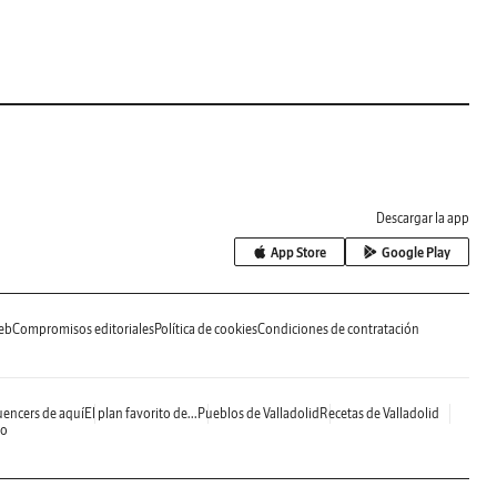
Descargar la app
App Store
Google Play
eb
Compromisos editoriales
Política de cookies
Condiciones de contratación
uencers de aquí
El plan favorito de...
Pueblos de Valladolid
Recetas de Valladolid
do