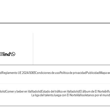
ad
Reglamento UE 2024/1083
Condiciones de uso
Política de privacidad
Publicidad
Mapa w
dolid
Comer y beber en Vallladolid
Estado del tráfico en Valladolid
El álbum de El Norte
Infl
La liga del talento
Juega con El Norte
Vallisoletanos por el mun