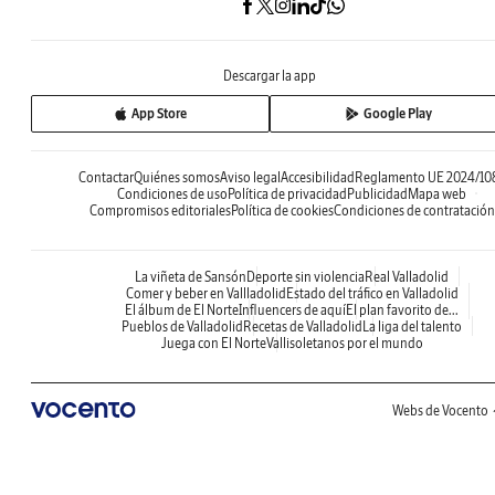
Descargar la app
App Store
Google Play
Contactar
Quiénes somos
Aviso legal
Accesibilidad
Reglamento UE 2024/10
Condiciones de uso
Política de privacidad
Publicidad
Mapa web
Compromisos editoriales
Política de cookies
Condiciones de contratación
La viñeta de Sansón
Deporte sin violencia
Real Valladolid
Comer y beber en Vallladolid
Estado del tráfico en Valladolid
El álbum de El Norte
Influencers de aquí
El plan favorito de...
Pueblos de Valladolid
Recetas de Valladolid
La liga del talento
Juega con El Norte
Vallisoletanos por el mundo
Webs de Vocento