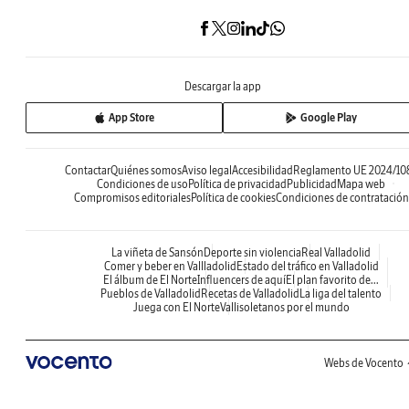
Descargar la app
App Store
Google Play
Contactar
Quiénes somos
Aviso legal
Accesibilidad
Reglamento UE 2024/10
Condiciones de uso
Política de privacidad
Publicidad
Mapa web
Compromisos editoriales
Política de cookies
Condiciones de contratación
La viñeta de Sansón
Deporte sin violencia
Real Valladolid
Comer y beber en Vallladolid
Estado del tráfico en Valladolid
El álbum de El Norte
Influencers de aquí
El plan favorito de...
Pueblos de Valladolid
Recetas de Valladolid
La liga del talento
Juega con El Norte
Vallisoletanos por el mundo
Webs de Vocento