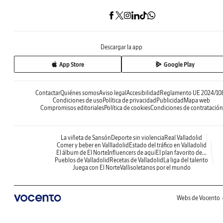
Descargar la app
App Store
Google Play
Contactar
Quiénes somos
Aviso legal
Accesibilidad
Reglamento UE 2024/10
Condiciones de uso
Política de privacidad
Publicidad
Mapa web
Compromisos editoriales
Política de cookies
Condiciones de contratación
La viñeta de Sansón
Deporte sin violencia
Real Valladolid
Comer y beber en Vallladolid
Estado del tráfico en Valladolid
El álbum de El Norte
Influencers de aquí
El plan favorito de...
Pueblos de Valladolid
Recetas de Valladolid
La liga del talento
Juega con El Norte
Vallisoletanos por el mundo
Webs de Vocento