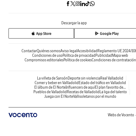
Descargar la app
App Store
Google Play
Contactar
Quiénes somos
Aviso legal
Accesibilidad
Reglamento UE 2024/10
Condiciones de uso
Política de privacidad
Publicidad
Mapa web
Compromisos editoriales
Política de cookies
Condiciones de contratación
La viñeta de Sansón
Deporte sin violencia
Real Valladolid
Comer y beber en Vallladolid
Estado del tráfico en Valladolid
El álbum de El Norte
Influencers de aquí
El plan favorito de...
Pueblos de Valladolid
Recetas de Valladolid
La liga del talento
Juega con El Norte
Vallisoletanos por el mundo
Webs de Vocento