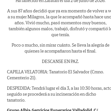
Ha fallecido en Zaratán el día 2 de junio de 2026.
A sus 87 años decidió que ya era momento de volver a v
a su mujer Milagros, la que le acompañó hasta hace un
años. Vivió mucho, pasó momentos muy buenos,
también algunos malos, trabajó, disfrutó y compartió l
que tenía.
Poco o mucho, sin mirar cuánto. Se lleva la alegría de
quienes le acompañaron hasta el final.
DESCANSE EN PAZ.
CAPILLA VELATORIA: Tanatorio El Salvador (Cmno.
Cementerio 21).
DESPEDIDA: Tendrá lugar el día 3, a las 10:30 horas, act
seguido se procederá a su incineración en dicho
tanatorio.
Grupo Albia-Servicios Funerarios Valladolid. C/