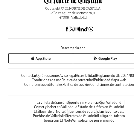
Copyright © EL NORTE DE CASTILLA
Calle Vázquez de Menchaca, 10
47008 - Valladolid
Descargar la app
App Store
Google Play
Contactar
Quiénes somos
Aviso legal
Accesibilidad
Reglamento UE 2024/10
Condiciones de uso
Política de privacidad
Publicidad
Mapa web
Compromisos editoriales
Política de cookies
Condiciones de contratación
La viñeta de Sansón
Deporte sin violencia
Real Valladolid
Comer y beber en Vallladolid
Estado del tráfico en Valladolid
El álbum de El Norte
Influencers de aquí
El plan favorito de...
Pueblos de Valladolid
Recetas de Valladolid
La liga del talento
Juega con El Norte
Vallisoletanos por el mundo