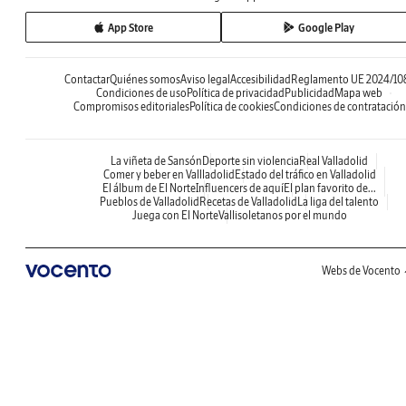
App Store
Google Play
Contactar
Quiénes somos
Aviso legal
Accesibilidad
Reglamento UE 2024/10
Condiciones de uso
Política de privacidad
Publicidad
Mapa web
Compromisos editoriales
Política de cookies
Condiciones de contratación
La viñeta de Sansón
Deporte sin violencia
Real Valladolid
Comer y beber en Vallladolid
Estado del tráfico en Valladolid
El álbum de El Norte
Influencers de aquí
El plan favorito de...
Pueblos de Valladolid
Recetas de Valladolid
La liga del talento
Juega con El Norte
Vallisoletanos por el mundo
Webs de Vocento