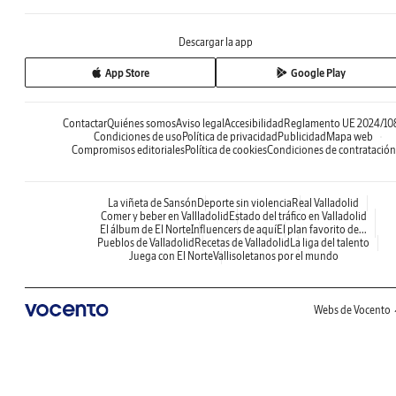
Descargar la app
App Store
Google Play
Contactar
Quiénes somos
Aviso legal
Accesibilidad
Reglamento UE 2024/10
Condiciones de uso
Política de privacidad
Publicidad
Mapa web
Compromisos editoriales
Política de cookies
Condiciones de contratación
La viñeta de Sansón
Deporte sin violencia
Real Valladolid
Comer y beber en Vallladolid
Estado del tráfico en Valladolid
El álbum de El Norte
Influencers de aquí
El plan favorito de...
Pueblos de Valladolid
Recetas de Valladolid
La liga del talento
Juega con El Norte
Vallisoletanos por el mundo
Webs de Vocento