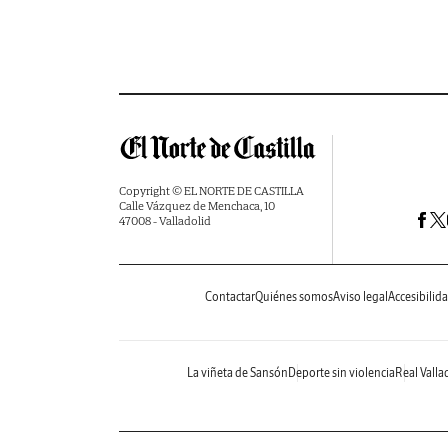
Copyright © EL NORTE DE CASTILLA
Calle Vázquez de Menchaca, 10
47008 - Valladolid
Contactar
Quiénes somos
Aviso legal
Accesibilid
La viñeta de Sansón
Deporte sin violencia
Real Valla