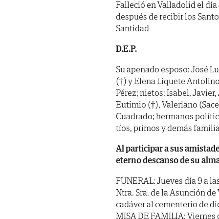
Falleció en Valladolid el día
después de recibir los Sant
Santidad
D.E.P.
Su apenado esposo: José Lui
(†) y Elena Liquete Antolino
Pérez; nietos: Isabel, Javier
Eutimio (†), Valeriano (Sace
Cuadrado; hermanos políticos
tíos, primos y demás familia
Al participar a sus amistad
eterno descanso de su alma
FUNERAL: Jueves día 9 a las 
Ntra. Sra. de la Asunción de
cadáver al cementerio de di
MISA DE FAMILIA: Viernes día