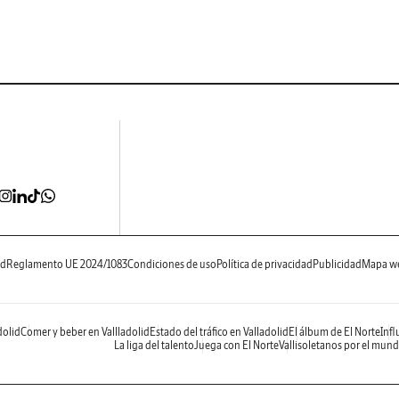
ad
Reglamento UE 2024/1083
Condiciones de uso
Política de privacidad
Publicidad
Mapa w
dolid
Comer y beber en Vallladolid
Estado del tráfico en Valladolid
El álbum de El Norte
Infl
La liga del talento
Juega con El Norte
Vallisoletanos por el mun