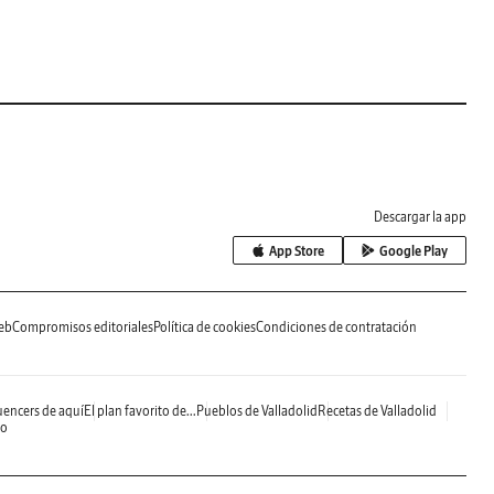
Descargar la app
App Store
Google Play
eb
Compromisos editoriales
Política de cookies
Condiciones de contratación
uencers de aquí
El plan favorito de...
Pueblos de Valladolid
Recetas de Valladolid
do