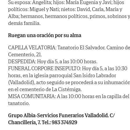
Su esposa: Angelita; hijos: María Eugenia y Javi; hijos
políticos: Miguel y Nati; nietos: David, Carla, María y
Alba; hermanos, hermanos políticos, primos, sobrinos 
demás familia.
Ruegan una oración por su alma
CAPILLA VELATORIA: Tanatorio El Salvador. Camino de
Cementerio, 21.
DESPEDIDA: Hoy día 5, a las 10:00 horas.
FUNERAL CORPORE INSEPULTO: Hoy día 5, a las 10:30
horas, en la iglesia parroquial San Isidro Labrador
(Valladolid), acto seguido se procederá a su inhumació
en el cementerio de La Cistérniga.
MISA COMUNITARIA: A las 10:00 horas en la capilla del
tanatorio.
Grupo Albia-Servicios Funerarios Valladolid. C/
Chancillería, 7. Tel.: 983 374929