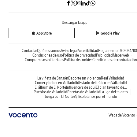
Descargar la app
App Store
Google Play
Contactar
Quiénes somos
Aviso legal
Accesibilidad
Reglamento UE 2024/10
Condiciones de uso
Política de privacidad
Publicidad
Mapa web
Compromisos editoriales
Política de cookies
Condiciones de contratación
La viñeta de Sansón
Deporte sin violencia
Real Valladolid
Comer y beber en Vallladolid
Estado del tráfico en Valladolid
El álbum de El Norte
Influencers de aquí
El plan favorito de...
Pueblos de Valladolid
Recetas de Valladolid
La liga del talento
Juega con El Norte
Vallisoletanos por el mundo
Webs de Vocento