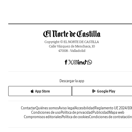
Copyright © EL NORTE DE CASTILLA
Calle Vázquez de Menchaca, 10
47008 - Valladolid
Descargar la app
App Store
Google Play
Contactar
Quiénes somos
Aviso legal
Accesibilidad
Reglamento UE 2024/10
Condiciones de uso
Política de privacidad
Publicidad
Mapa web
Compromisos editoriales
Política de cookies
Condiciones de contratación