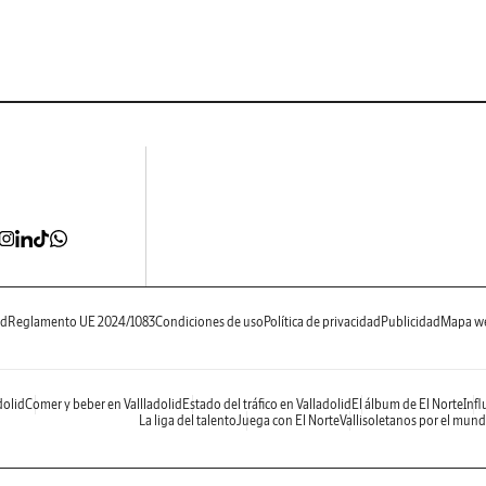
ad
Reglamento UE 2024/1083
Condiciones de uso
Política de privacidad
Publicidad
Mapa w
dolid
Comer y beber en Vallladolid
Estado del tráfico en Valladolid
El álbum de El Norte
Infl
La liga del talento
Juega con El Norte
Vallisoletanos por el mun