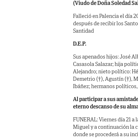
(Viudo de Doña Soledad Sal
Falleció en Palencia el día 2
después de recibir los Sant
Santidad
D.E.P.
Sus apenados hijos: José Al
Casasola Salazar; hija polít
Alejandro; nieto político: H
Demetrio (†), Agustín (†), 
Ibáñez; hermanos políticos,
Al participar a sus amistad
eterno descanso de su alma
FUNERAL: Viernes día 21 a la
Miguel y a continuación la 
donde se procederá a su inc