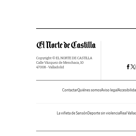
Copyright © EL NORTE DE CASTILLA
Calle Vázquez de Menchaca, 10
47008 - Valladolid
Contactar
Quiénes somos
Aviso legal
Accesibilid
La viñeta de Sansón
Deporte sin violencia
Real Valla