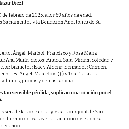
azar Diez)
0 de febrero de 2025, a los 89 años de edad,
os Sacramentos y la Bendición Apostólica de Su
berto, Ángel, Marisol, Francisco y Rosa María
ica: Ana María; nietos: Ariana, Sara, Miriam Soledad y
éctor; biznietos: Isac y Alhena; hermanos: Carmen,
Mercedes, Ángel, Marcelino (†) y Tere Casasola
 sobrinos, primos y demás familia.
es tan sensible pérdida, suplican una oración por el
.
s seis de la tarde en la iglesia parroquial de San
conducción del cadáver al Tanatorio de Palencia
ineración.