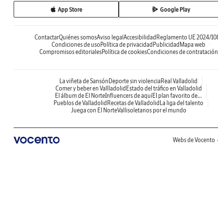
App Store
Google Play
Contactar
Quiénes somos
Aviso legal
Accesibilidad
Reglamento UE 2024/10
Condiciones de uso
Política de privacidad
Publicidad
Mapa web
Compromisos editoriales
Política de cookies
Condiciones de contratación
La viñeta de Sansón
Deporte sin violencia
Real Valladolid
Comer y beber en Vallladolid
Estado del tráfico en Valladolid
El álbum de El Norte
Influencers de aquí
El plan favorito de...
Pueblos de Valladolid
Recetas de Valladolid
La liga del talento
Juega con El Norte
Vallisoletanos por el mundo
Webs de Vocento