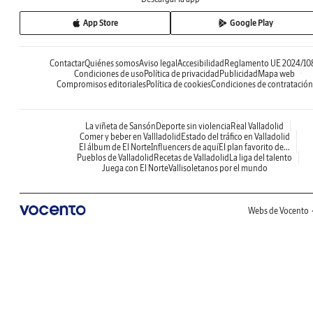
App Store
Google Play
Contactar
Quiénes somos
Aviso legal
Accesibilidad
Reglamento UE 2024/10
Condiciones de uso
Política de privacidad
Publicidad
Mapa web
Compromisos editoriales
Política de cookies
Condiciones de contratación
La viñeta de Sansón
Deporte sin violencia
Real Valladolid
Comer y beber en Vallladolid
Estado del tráfico en Valladolid
El álbum de El Norte
Influencers de aquí
El plan favorito de...
Pueblos de Valladolid
Recetas de Valladolid
La liga del talento
Juega con El Norte
Vallisoletanos por el mundo
Webs de Vocento