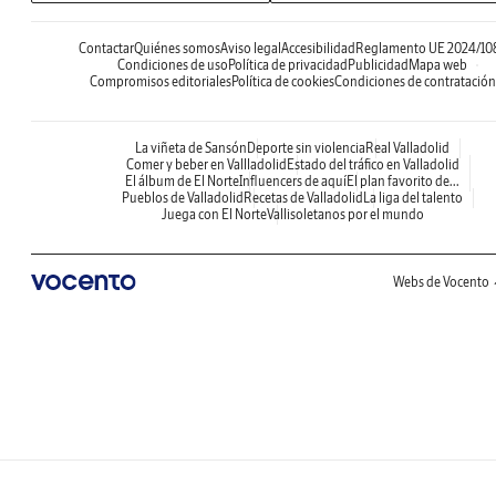
Contactar
Quiénes somos
Aviso legal
Accesibilidad
Reglamento UE 2024/10
Condiciones de uso
Política de privacidad
Publicidad
Mapa web
Compromisos editoriales
Política de cookies
Condiciones de contratación
La viñeta de Sansón
Deporte sin violencia
Real Valladolid
Comer y beber en Vallladolid
Estado del tráfico en Valladolid
El álbum de El Norte
Influencers de aquí
El plan favorito de...
Pueblos de Valladolid
Recetas de Valladolid
La liga del talento
Juega con El Norte
Vallisoletanos por el mundo
Webs de Vocento