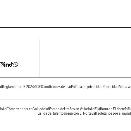
ad
Reglamento UE 2024/1083
Condiciones de uso
Política de privacidad
Publicidad
Mapa w
dolid
Comer y beber en Vallladolid
Estado del tráfico en Valladolid
El álbum de El Norte
Infl
La liga del talento
Juega con El Norte
Vallisoletanos por el mun