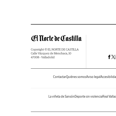
Copyright © EL NORTE DE CASTILLA
Calle Vázquez de Menchaca, 10
47008 - Valladolid
Contactar
Quiénes somos
Aviso legal
Accesibilid
La viñeta de Sansón
Deporte sin violencia
Real Valla