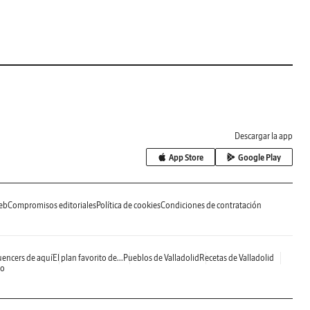
Descargar la app
App Store
Google Play
eb
Compromisos editoriales
Política de cookies
Condiciones de contratación
uencers de aquí
El plan favorito de...
Pueblos de Valladolid
Recetas de Valladolid
do