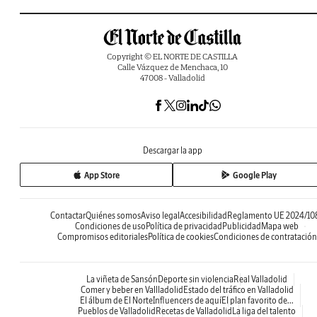
Copyright © EL NORTE DE CASTILLA
Calle Vázquez de Menchaca, 10
47008 - Valladolid
Descargar la app
App Store
Google Play
Contactar
Quiénes somos
Aviso legal
Accesibilidad
Reglamento UE 2024/10
Condiciones de uso
Política de privacidad
Publicidad
Mapa web
Compromisos editoriales
Política de cookies
Condiciones de contratación
La viñeta de Sansón
Deporte sin violencia
Real Valladolid
Comer y beber en Vallladolid
Estado del tráfico en Valladolid
El álbum de El Norte
Influencers de aquí
El plan favorito de...
Pueblos de Valladolid
Recetas de Valladolid
La liga del talento