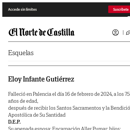
Saltar al contenido
Accede sin límites
Suscríbete
Esquelas
Eloy Infante Gutiérrez
Falleció en Palencia el día 16 de febrero de 2024, a los 75
años de edad,
después de recibir los Santos Sacramentos y la Bendici
Apostólica de Su Santidad
D.E.P.
Su apenada esposa: Encarnación Aller Pumar; hijos: