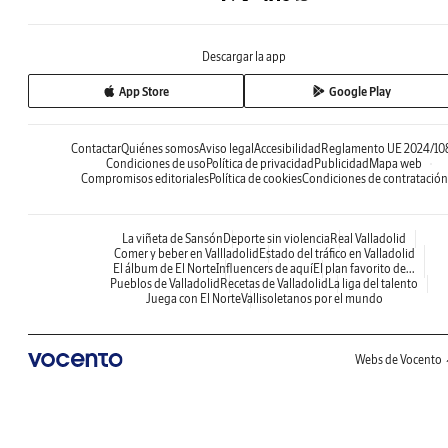
Descargar la app
App Store
Google Play
Contactar
Quiénes somos
Aviso legal
Accesibilidad
Reglamento UE 2024/10
Condiciones de uso
Política de privacidad
Publicidad
Mapa web
Compromisos editoriales
Política de cookies
Condiciones de contratación
La viñeta de Sansón
Deporte sin violencia
Real Valladolid
Comer y beber en Vallladolid
Estado del tráfico en Valladolid
El álbum de El Norte
Influencers de aquí
El plan favorito de...
Pueblos de Valladolid
Recetas de Valladolid
La liga del talento
Juega con El Norte
Vallisoletanos por el mundo
Webs de Vocento