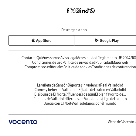
Descargar la app
App Store
Google Play
Contactar
Quiénes somos
Aviso legal
Accesibilidad
Reglamento UE 2024/10
Condiciones de uso
Política de privacidad
Publicidad
Mapa web
Compromisos editoriales
Política de cookies
Condiciones de contratación
La viñeta de Sansón
Deporte sin violencia
Real Valladolid
Comer y beber en Vallladolid
Estado del tráfico en Valladolid
El álbum de El Norte
Influencers de aquí
El plan favorito de...
Pueblos de Valladolid
Recetas de Valladolid
La liga del talento
Juega con El Norte
Vallisoletanos por el mundo
Webs de Vocento