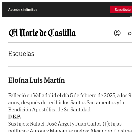
Saltar al contenido
Accede sin límites
Suscríbete
Esquelas
Eloína Luis Martín
Falleció en Valladolid el día 5 de febrero de 2025, a los 
años, después de recibir los Santos Sacramentos y la
Bendición Apostólica de Su Santidad
D.E.P.
Sus hijos: Rafael, José Ángel y Juan Carlos (†); hijas
políticas: Aurora y Margarita; nietos: Alejandro, Cristina