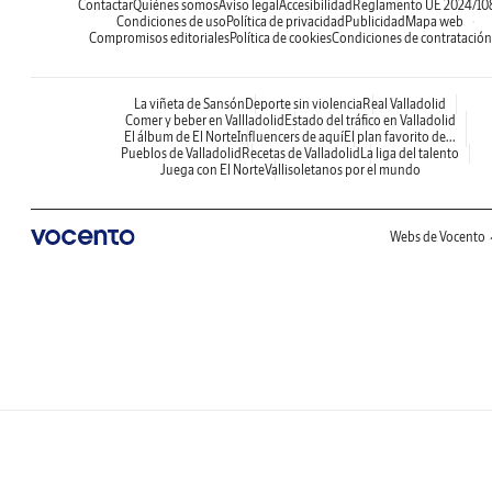
Contactar
Quiénes somos
Aviso legal
Accesibilidad
Reglamento UE 2024/10
Condiciones de uso
Política de privacidad
Publicidad
Mapa web
Compromisos editoriales
Política de cookies
Condiciones de contratación
La viñeta de Sansón
Deporte sin violencia
Real Valladolid
Comer y beber en Vallladolid
Estado del tráfico en Valladolid
El álbum de El Norte
Influencers de aquí
El plan favorito de...
Pueblos de Valladolid
Recetas de Valladolid
La liga del talento
Juega con El Norte
Vallisoletanos por el mundo
Webs de Vocento