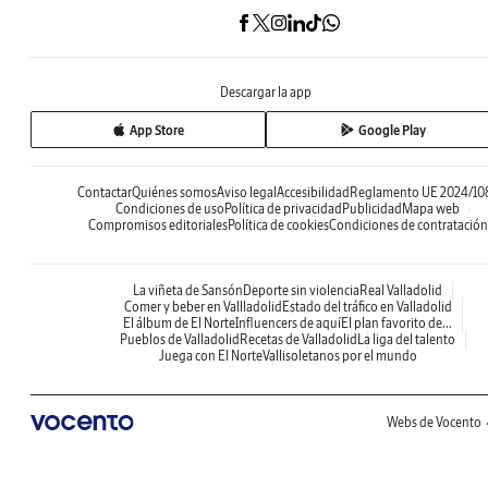
Descargar la app
App Store
Google Play
Contactar
Quiénes somos
Aviso legal
Accesibilidad
Reglamento UE 2024/10
Condiciones de uso
Política de privacidad
Publicidad
Mapa web
Compromisos editoriales
Política de cookies
Condiciones de contratación
La viñeta de Sansón
Deporte sin violencia
Real Valladolid
Comer y beber en Vallladolid
Estado del tráfico en Valladolid
El álbum de El Norte
Influencers de aquí
El plan favorito de...
Pueblos de Valladolid
Recetas de Valladolid
La liga del talento
Juega con El Norte
Vallisoletanos por el mundo
Webs de Vocento