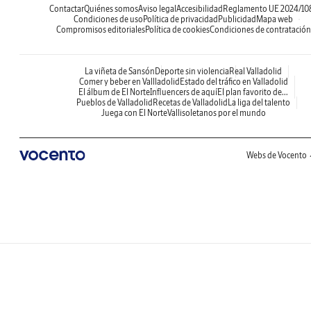
Contactar
Quiénes somos
Aviso legal
Accesibilidad
Reglamento UE 2024/10
Condiciones de uso
Política de privacidad
Publicidad
Mapa web
Compromisos editoriales
Política de cookies
Condiciones de contratación
La viñeta de Sansón
Deporte sin violencia
Real Valladolid
Comer y beber en Vallladolid
Estado del tráfico en Valladolid
El álbum de El Norte
Influencers de aquí
El plan favorito de...
Pueblos de Valladolid
Recetas de Valladolid
La liga del talento
Juega con El Norte
Vallisoletanos por el mundo
Webs de Vocento