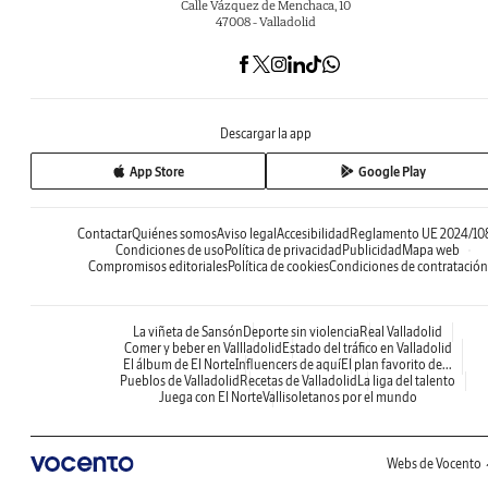
Calle Vázquez de Menchaca, 10
47008 - Valladolid
Descargar la app
App Store
Google Play
Contactar
Quiénes somos
Aviso legal
Accesibilidad
Reglamento UE 2024/10
Condiciones de uso
Política de privacidad
Publicidad
Mapa web
Compromisos editoriales
Política de cookies
Condiciones de contratación
La viñeta de Sansón
Deporte sin violencia
Real Valladolid
Comer y beber en Vallladolid
Estado del tráfico en Valladolid
El álbum de El Norte
Influencers de aquí
El plan favorito de...
Pueblos de Valladolid
Recetas de Valladolid
La liga del talento
Juega con El Norte
Vallisoletanos por el mundo
Webs de Vocento