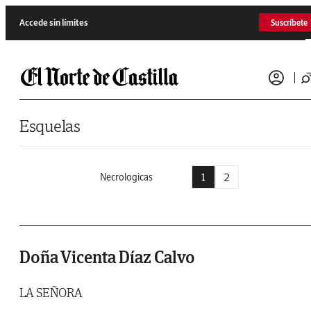
Saltar al contenido
Accede sin límites
Suscríbete
Esquelas
1
2
Necrologicas
Doña Vicenta Díaz Calvo
LA SEÑORA