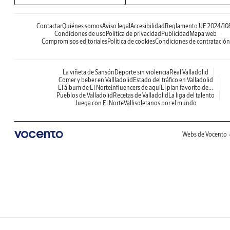
Contactar
Quiénes somos
Aviso legal
Accesibilidad
Reglamento UE 2024/10
Condiciones de uso
Política de privacidad
Publicidad
Mapa web
Compromisos editoriales
Política de cookies
Condiciones de contratación
La viñeta de Sansón
Deporte sin violencia
Real Valladolid
Comer y beber en Vallladolid
Estado del tráfico en Valladolid
El álbum de El Norte
Influencers de aquí
El plan favorito de...
Pueblos de Valladolid
Recetas de Valladolid
La liga del talento
Juega con El Norte
Vallisoletanos por el mundo
Webs de Vocento