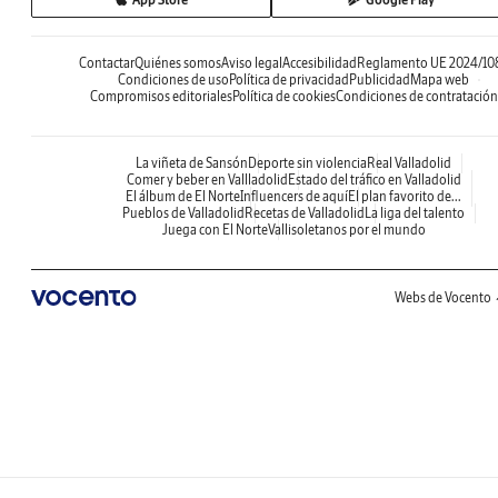
Contactar
Quiénes somos
Aviso legal
Accesibilidad
Reglamento UE 2024/10
Condiciones de uso
Política de privacidad
Publicidad
Mapa web
Compromisos editoriales
Política de cookies
Condiciones de contratación
La viñeta de Sansón
Deporte sin violencia
Real Valladolid
Comer y beber en Vallladolid
Estado del tráfico en Valladolid
El álbum de El Norte
Influencers de aquí
El plan favorito de...
Pueblos de Valladolid
Recetas de Valladolid
La liga del talento
Juega con El Norte
Vallisoletanos por el mundo
Webs de Vocento