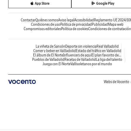
App Store
Google Play
Contactar
Quiénes somos
Aviso legal
Accesibilidad
Reglamento UE 2024/10
Condiciones de uso
Política de privacidad
Publicidad
Mapa web
Compromisos editoriales
Política de cookies
Condiciones de contratación
La viñeta de Sansón
Deporte sin violencia
Real Valladolid
Comer y beber en Vallladolid
Estado del tráfico en Valladolid
El álbum de El Norte
Influencers de aquí
El plan favorito de...
Pueblos de Valladolid
Recetas de Valladolid
La liga del talento
Juega con El Norte
Vallisoletanos por el mundo
Webs de Vocento