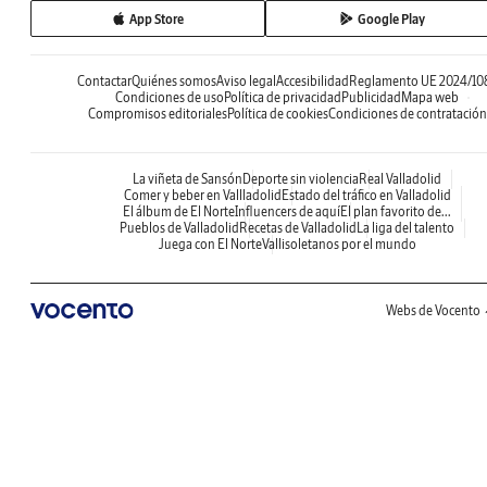
App Store
Google Play
Contactar
Quiénes somos
Aviso legal
Accesibilidad
Reglamento UE 2024/10
Condiciones de uso
Política de privacidad
Publicidad
Mapa web
Compromisos editoriales
Política de cookies
Condiciones de contratación
La viñeta de Sansón
Deporte sin violencia
Real Valladolid
Comer y beber en Vallladolid
Estado del tráfico en Valladolid
El álbum de El Norte
Influencers de aquí
El plan favorito de...
Pueblos de Valladolid
Recetas de Valladolid
La liga del talento
Juega con El Norte
Vallisoletanos por el mundo
Webs de Vocento