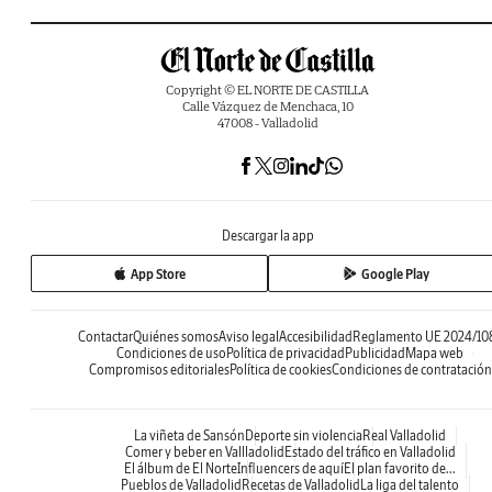
Copyright © EL NORTE DE CASTILLA
Calle Vázquez de Menchaca, 10
47008 - Valladolid
Descargar la app
App Store
Google Play
Contactar
Quiénes somos
Aviso legal
Accesibilidad
Reglamento UE 2024/10
Condiciones de uso
Política de privacidad
Publicidad
Mapa web
Compromisos editoriales
Política de cookies
Condiciones de contratación
La viñeta de Sansón
Deporte sin violencia
Real Valladolid
Comer y beber en Vallladolid
Estado del tráfico en Valladolid
El álbum de El Norte
Influencers de aquí
El plan favorito de...
Pueblos de Valladolid
Recetas de Valladolid
La liga del talento